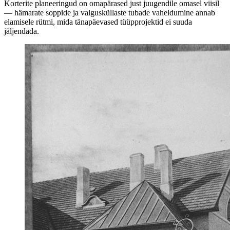
Korterite planeeringud on omapärased just juugendile omasel viisil
— hämarate soppide ja valgusküllaste tubade vaheldumine annab
elamisele rütmi, mida tänapäevased tüüpprojektid ei suuda
jäljendada.