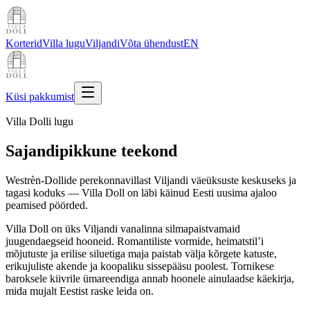
Korterid
Villa lugu
Viljandi
Võta ühendust
EN
Küsi pakkumist
Villa Dolli lugu
Sajandipikkune teekond
Westrèn-Dollide perekonnavillast Viljandi väeüksuste keskuseks ja
tagasi koduks — Villa Doll on läbi käinud Eesti uusima ajaloo
peamised pöörded.
Villa Doll on üks Viljandi vanalinna silmapaistvamaid
juugendaegseid hooneid. Romantiliste vormide, heimatstil’i
mõjutuste ja erilise siluetiga maja paistab välja kõrgete katuste,
erikujuliste akende ja koopaliku sissepääsu poolest. Tornikese
baroksele kiivrile ümareendiga annab hoonele ainulaadse käekirja,
mida mujalt Eestist raske leida on.