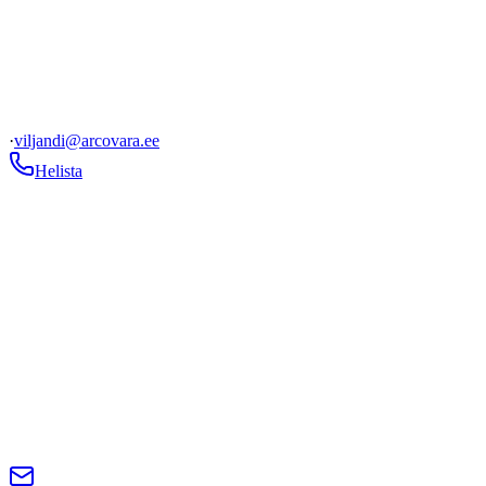
·
viljandi@arcovara.ee
Helista