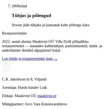
2000ndad
Tühjus ja põlengud
Hoone jääb tühjaks ja kannatab kahe põlengu käes.
Restaureerimine
2022. aastal alustas Maakivist OÜ Villa Dolli põhjalikku
restaureerimist — taastades kahhelahjud, parketimustrid, stukk- ja
aaderdamise detailid algupärasel kujul.
Loe tööde ja restaureerimise lugu →
C.R. Jakobsoni tn 8, Viljandi
Arendaja: Hardi-Sander Luik
Ehitaja: Maakivist OÜ
maakivist.ee
Müügipartner: Arco Vara Kinnisvarabüroo