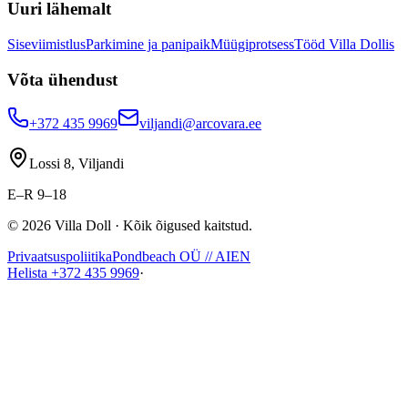
Uuri lähemalt
Siseviimistlus
Parkimine ja panipaik
Müügiprotsess
Tööd Villa Dollis
Võta ühendust
+372 435 9969
viljandi@arcovara.ee
Lossi 8, Viljandi
E–R 9–18
©
2026
Villa Doll ·
Kõik õigused kaitstud
.
Privaatsuspoliitika
Pondbeach OÜ // AI
EN
Helista
+372 435 9969
·