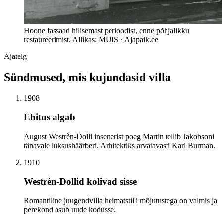
Hoone fassaad hilisemast perioodist, enne põhjalikku
restaureerimist. Allikas: MUIS · Ajapaik.ee
Ajatelg
Sündmused, mis kujundasid villa
1908
Ehitus algab
August Westrèn-Dolli insenerist poeg Martin tellib Jakobsoni
tänavale luksushäärberi. Arhitektiks arvatavasti Karl Burman.
1910
Westrèn-Dollid kolivad sisse
Romantiline juugendvilla heimatstil'i mõjutustega on valmis ja
perekond asub uude kodusse.