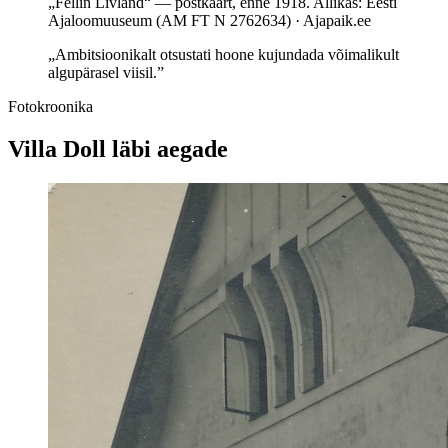
„Fellin Livland“ — postkaart, enne 1918. Allikas: Eesti
Ajaloomuuseum (AM FT N 2762634) · Ajapaik.ee
„Ambitsioonikalt otsustati hoone kujundada võimalikult
algupärasel viisil.”
Fotokroonika
Villa Doll läbi aegade