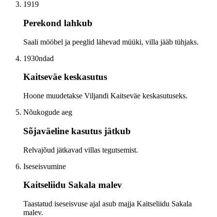
1919
Perekond lahkub
Saali mööbel ja peeglid lähevad müüki, villa jääb tühjaks.
1930ndad
Kaitseväe keskasutus
Hoone muudetakse Viljandi Kaitseväe keskasutuseks.
Nõukogude aeg
Sõjaväeline kasutus jätkub
Relvajõud jätkavad villas tegutsemist.
Iseseisvumine
Kaitseliidu Sakala malev
Taastatud iseseisvuse ajal asub majja Kaitseliidu Sakala
malev.