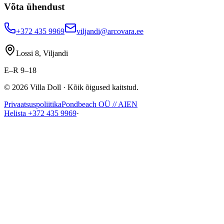
Võta ühendust
+372 435 9969
viljandi@arcovara.ee
Lossi 8, Viljandi
E–R 9–18
©
2026
Villa Doll ·
Kõik õigused kaitstud
.
Privaatsuspoliitika
Pondbeach OÜ // AI
EN
Helista
+372 435 9969
·