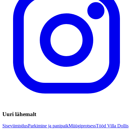
Uuri lähemalt
Siseviimistlus
Parkimine ja panipaik
Müügiprotsess
Tööd Villa Dollis