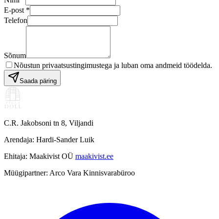
E-post
*
Telefon
+
Sõnum
📍
📍
−
Nõustun privaatsustingimustega ja luban oma andmeid töödelda.
📍
📍
Saada päring
Leaflet
|
©
OpenStreetMap
©
CARTO
📍
📍
🍷
C.R. Jakobsoni tn 8, Viljandi
📍
📍
🎭
Arendaja: Hardi-Sander Luik
📍
📍
📍
📍
Ehitaja: Maakivist OÜ
maakivist.ee
🏖️
🏰
Müügipartner: Arco Vara Kinnisvarabüroo