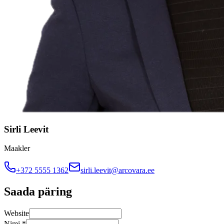
Sirli Leevit
Maakler
+372 5555 1362
sirli.leevit@arcovara.ee
Saada päring
Website
Nimi
*