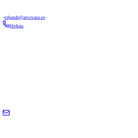
·
viljandi@arcovara.ee
Helista