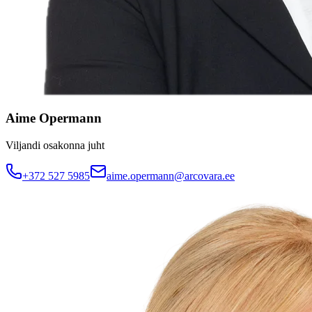
Aime Opermann
Viljandi osakonna juht
+372 527 5985
aime.opermann@arcovara.ee