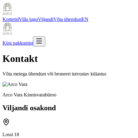
Korterid
Villa lugu
Viljandi
Võta ühendust
EN
Küsi pakkumist
Kontakt
Võta meiega ühendust või broneeri tutvustav külastus
Arco Vara Kinnisvarabüroo
Viljandi osakond
Lossi 18