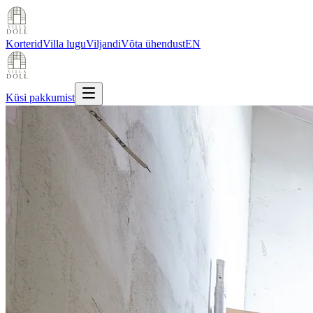
Korterid
Villa lugu
Viljandi
Võta ühendust
EN
Küsi pakkumist