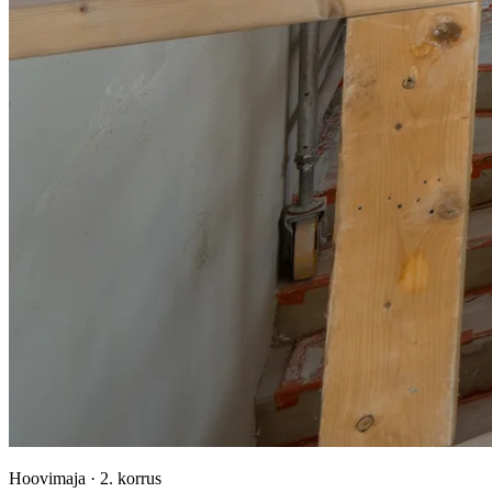
Hoovimaja
·
2. korrus