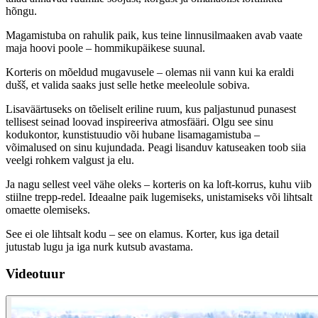
hõngu.
Magamistuba on rahulik paik, kus teine linnusilmaaken avab vaate
maja hoovi poole – hommikupäikese suunal.
Korteris on mõeldud mugavusele – olemas nii vann kui ka eraldi
dušš, et valida saaks just selle hetke meeleolule sobiva.
Lisaväärtuseks on tõeliselt eriline ruum, kus paljastunud punasest
tellisest seinad loovad inspireeriva atmosfääri. Olgu see sinu
kodukontor, kunstistuudio või hubane lisamagamistuba –
võimalused on sinu kujundada. Peagi lisanduv katuseaken toob siia
veelgi rohkem valgust ja elu.
Ja nagu sellest veel vähe oleks – korteris on ka loft-korrus, kuhu viib
stiilne trepp-redel. Ideaalne paik lugemiseks, unistamiseks või lihtsalt
omaette olemiseks.
See ei ole lihtsalt kodu – see on elamus. Korter, kus iga detail
jutustab lugu ja iga nurk kutsub avastama.
Videotuur