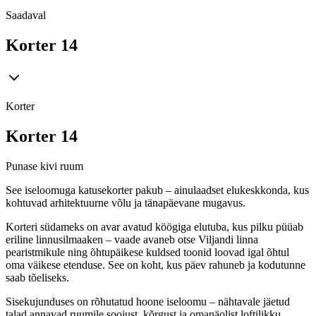
Saadaval
Korter 14
Korter
Korter 14
Punase kivi ruum
See iseloomuga katusekorter pakub – ainulaadset elukeskkonda, kus
kohtuvad arhitektuurne võlu ja tänapäevane mugavus.
Korteri südameks on avar avatud köögiga elutuba, kus pilku püüab
eriline linnusilmaaken – vaade avaneb otse Viljandi linna
pearistmikule ning õhtupäikese kuldsed toonid loovad igal õhtul
oma väikese etenduse. See on koht, kus päev rahuneb ja kodutunne
saab tõeliseks.
Sisekujunduses on rõhutatud hoone iseloomu – nähtavale jäetud
talad annavad ruumile soojust, kõrgust ja omanäolist loftilikku