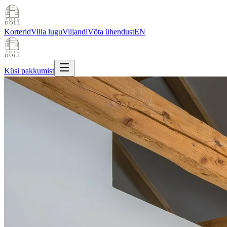
Korterid
Villa lugu
Viljandi
Võta ühendust
EN
Küsi pakkumist