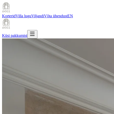
Korterid
Villa lugu
Viljandi
Võta ühendust
EN
Küsi pakkumist