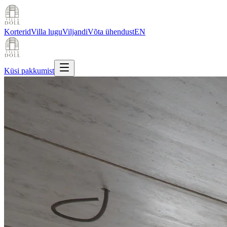
Korterid
Villa lugu
Viljandi
Võta ühendust
EN
Küsi pakkumist